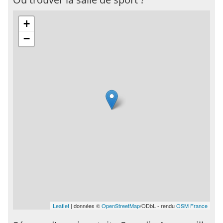
+
−
Leaflet
| données ©
OpenStreetMap
/ODbL - rendu
OSM France