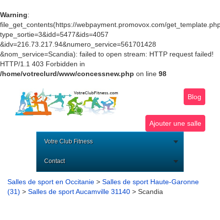
Warning
:
file_get_contents(https://webpayment.promovox.com/get_template.ph
type_sortie=3&idd=5477&ids=4057
&idv=216.73.217.94&numero_service=561701428
&nom_service=Scandia): failed to open stream: HTTP request failed!
HTTP/1.1 403 Forbidden in
/home/votreclurd/www/concessnew.php
on line
98
Blog
Ajouter une salle
Votre Club Fitness
Contact
Salles de sport en Occitanie
>
Salles de sport Haute-Garonne
(31)
>
Salles de sport Aucamville 31140
> Scandia