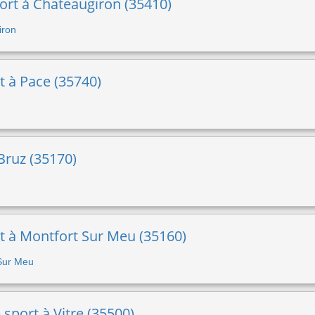
ort à Chateaugiron (35410)
iron
t à Pace (35740)
Bruz (35170)
rt à Montfort Sur Meu (35160)
 Sur Meu
 sport à Vitre (35500)