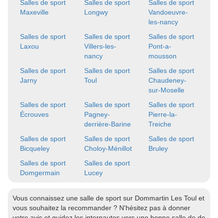
Salles de sport
Salles de sport
Salles de sport
Maxeville
Longwy
Vandoeuvre-
les-nancy
Salles de sport
Salles de sport
Salles de sport
Laxou
Villers-les-
Pont-a-
nancy
mousson
Salles de sport
Salles de sport
Salles de sport
Jarny
Toul
Chaudeney-
sur-Moselle
Salles de sport
Salles de sport
Salles de sport
Écrouves
Pagney-
Pierre-la-
derrière-Barine
Treiche
Salles de sport
Salles de sport
Salles de sport
Bicqueley
Choloy-Ménillot
Bruley
Salles de sport
Salles de sport
Domgermain
Lucey
Vous connaissez une salle de sport sur Dommartin Les Toul et
vous souhaitez la recommander ? N'hésitez pas à donner
votre avis et guidez les internautes vers une bonne salle de de