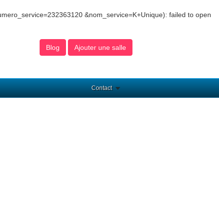
numero_service=232363120 &nom_service=K+Unique): failed to open
Blog
Ajouter une salle
Contact