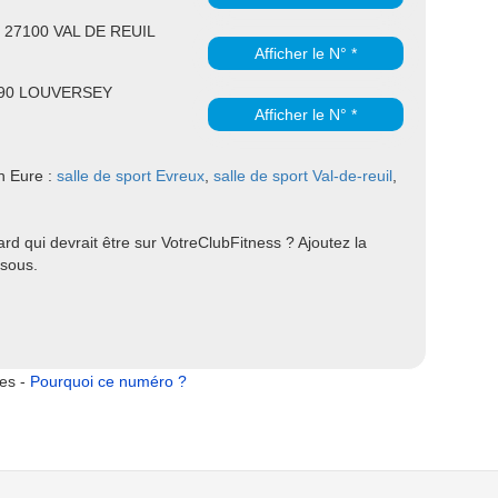
s 27100 VAL DE REUIL
Afficher le N° *
7190 LOUVERSEY
Afficher le N° *
en Eure :
salle de sport Evreux
,
salle de sport Val-de-reuil
,
d qui devrait être sur VotreClubFitness ? Ajoutez la
ssous.
tes -
Pourquoi ce numéro ?