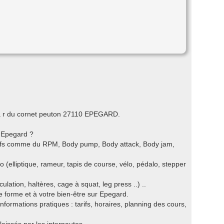
8 a r du cornet peuton 27110 EPEGARD.
r Epegard ?
ctifs comme du RPM, Body pump, Body attack, Body jam,
o (elliptique, rameur, tapis de course, vélo, pédalo, stepper
ation, haltères, cage à squat, leg press ..) ..
re forme et à votre bien-être sur Epegard.
nformations pratiques : tarifs, horaires, planning des cours,