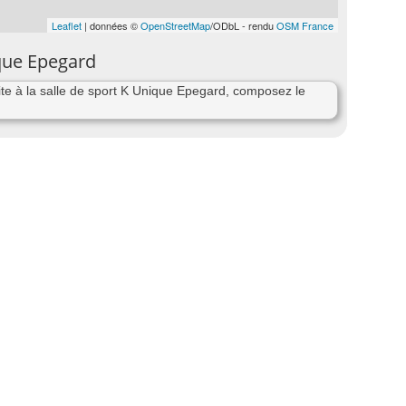
Leaflet
| données ©
OpenStreetMap
/ODbL - rendu
OSM France
ique Epegard
te à la salle de sport K Unique Epegard, composez le