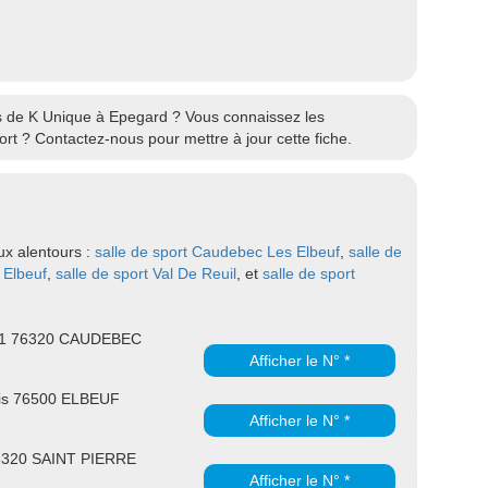
res de K Unique à Epegard ? Vous connaissez les
rt ? Contactez-nous pour mettre à jour cette fiche.
ux alentours :
salle de sport Caudebec Les Elbeuf
,
salle de
 Elbeuf
,
salle de sport Val De Reuil
, et
salle de sport
1 76320 CAUDEBEC
Afficher le N° *
ois 76500 ELBEUF
Afficher le N° *
76320 SAINT PIERRE
Afficher le N° *