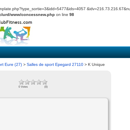
template.php?type_sortie=3&idd=5477&ids=4057 &idv=216.73.216.67&
eclurd/www/concessnew.php
on line
98
ort Eure (27)
>
Salles de sport Epegard 27110
> K Unique
0 Votes
(0)