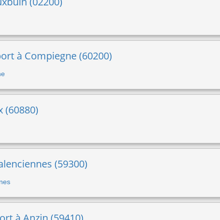
uxbuin (02200)
sport à Compiegne (60200)
ne
ux (60880)
alenciennes (59300)
nnes
port à Anzin (59410)