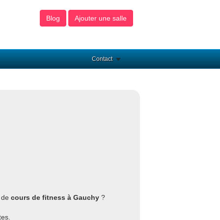
Blog
Ajouter une salle
Contact
e de
cours de fitness à Gauchy
?
tes.