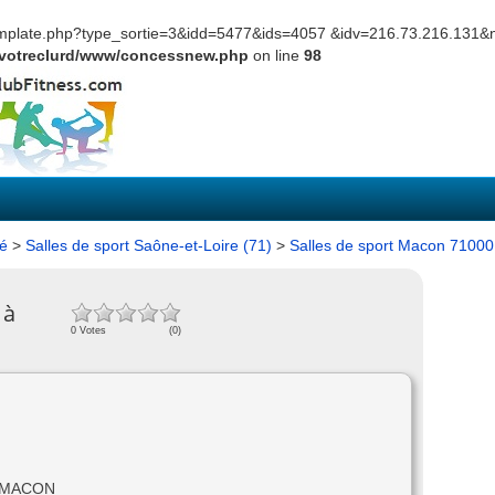
template.php?type_sortie=3&idd=5477&ids=4057 &idv=216.73.216.131&
votreclurd/www/concessnew.php
on line
98
té
>
Salles de sport Saône-et-Loire (71)
>
Salles de sport Macon 71000
 à
0 Votes
(0)
00 MACON