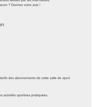
tness laissés par les internautes.
Macon ? Donnez votre avis !
on
 tarifs des abonnements de cette salle de sport.
es activités sportives pratiquées.