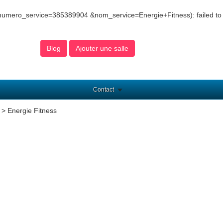
numero_service=385389904 &nom_service=Energie+Fitness): failed to
Blog
Ajouter une salle
Contact
> Energie Fitness