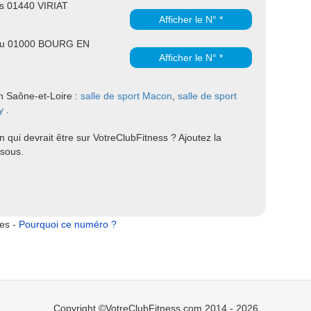
s 01440 VIRIAT
Afficher le N° *
rou 01000 BOURG EN
Afficher le N° *
en Saône-et-Loire :
salle de sport Macon
,
salle de sport
y
.
qui devrait être sur VotreClubFitness ? Ajoutez la
ssous.
tes -
Pourquoi ce numéro ?
Copyright ©VotreClubFitness.com 2014 - 2026