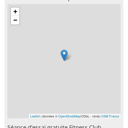
+
−
Leaflet
| données ©
OpenStreetMap
/ODbL - rendu
OSM France
Séance d'essai gratuite Fitness Club