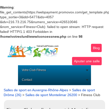
Warning
:
file_get_contents(https://webpayment.promovox.com/get_template.ph
type_sortie=3&idd=5477&ids=4057
&idv=216.73.216.75&numero_service=426510046
&nom_service=Fitness+Club): failed to open stream: HTTP request
failed! HTTP/1.1 403 Forbidden in
/home/votreclurd/www/concessnew.php
on line
98
Blog
Ajouter une salle
Votre Club Fitness
Contact
Salles de sport en Auvergne-Rhône-Alpes
>
Salles de sport
Drôme (26)
>
Salles de sport Montelimar 26200
> Fitness Club