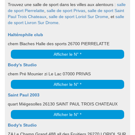
Trouvez une salle de sport dans les villes aux alentours :
salle
de sport Pierrelatte
,
salle de sport Privas
,
salle de sport Saint
Paul Trois Chateaux
,
salle de sport Loriol Sur Drome
, et
salle
de sport Livron Sur Drome
.
Haltérophile club
chem Blaches Halle des sports 26700 PIERRELATTE
Afficher le N° *
Body's Studio
chem Pré Mounier zi Le Lac 07000 PRIVAS
Afficher le N° *
Saint Paul 2003
quart Miégesolles 26130 SAINT PAUL TROIS CHATEAUX
Afficher le N° *
Body's Studio
ZA Le Champ Grand 488 all des Fruitiers 26270 LORIOL SUR