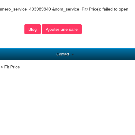
mero_service=493989840 &nom_service=Fit+Price): failed to open
Blog
Ajouter une salle
Contact
> Fit Price