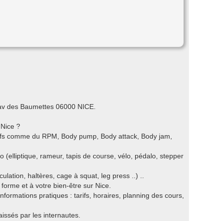
76 av des Baumettes 06000 NICE.
 Nice ?
ctifs comme du RPM, Body pump, Body attack, Body jam,
o (elliptique, rameur, tapis de course, vélo, pédalo, stepper
ation, haltères, cage à squat, leg press ..) ..
e forme et à votre bien-être sur Nice.
nformations pratiques : tarifs, horaires, planning des cours,
aissés par les internautes.