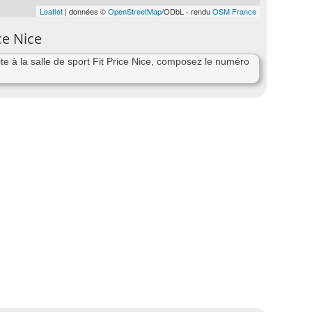
Leaflet
| données ©
OpenStreetMap
/ODbL - rendu
OSM France
ce Nice
e à la salle de sport Fit Price Nice, composez le numéro