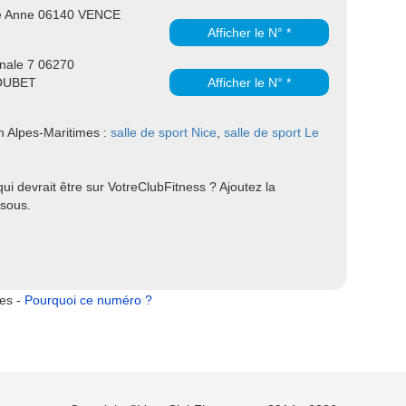
e Anne 06140 VENCE
Afficher le N° *
onale 7 06270
OUBET
Afficher le N° *
en Alpes-Maritimes :
salle de sport Nice
,
salle de sport Le
ui devrait être sur VotreClubFitness ? Ajoutez la
ssous.
tes -
Pourquoi ce numéro ?