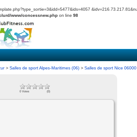
template.php?type_sortie=3&idd=5477&ids=4057 &idv=216.73.217.81&nu
eclurd/www/concessnew.php
on line
98
zur
>
Salles de sport Alpes-Maritimes (06)
>
Salles de sport Nice 06000
0 Votes
(0)