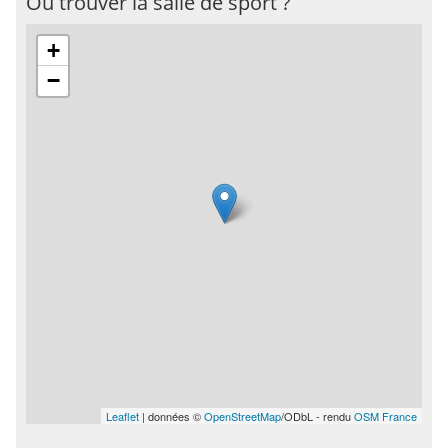
Où trouver la salle de sport ?
+
−
Leaflet
| données ©
OpenStreetMap
/ODbL - rendu
OSM France