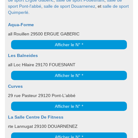
de sport Ergue Gaberic
,
salle de sport Fouesnant
,
salle de
sport Pont-l'abbé
,
salle de sport Douarnenez
, et
salle de sport
Quimperlé
.
Aqua-Forme
all Rouillen 29500 ERGUE GABERIC
Afficher le N° *
Les Balneides
all Loc Hilaire 29170 FOUESNANT
Afficher le N° *
Curves
29 rue Pasteur 29120 Pont-L'abbé
Afficher le N° *
La Salle Centre De Fitness
rte Lannugat 29100 DOUARNENEZ
Afficher le N° *