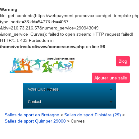
Warning
:
file_get_contents(https://webpayment.promovox.com/get_template.ph
type_sortie=3&idd=5477&ids=4057
&idv=216.73.216.57&numero_service=290943049
&nom_service=Curves): failed to open stream: HTTP request failed!
HTTP/1.1 403 Forbidden in
/home/votreclurd/www/concessnew.php
on line
98
Blog
Ajouter une salle
Votre Club Fitness
Contact
Salles de sport en Bretagne
>
Salles de sport Finistère (29)
>
Salles de sport Quimper 29000
> Curves