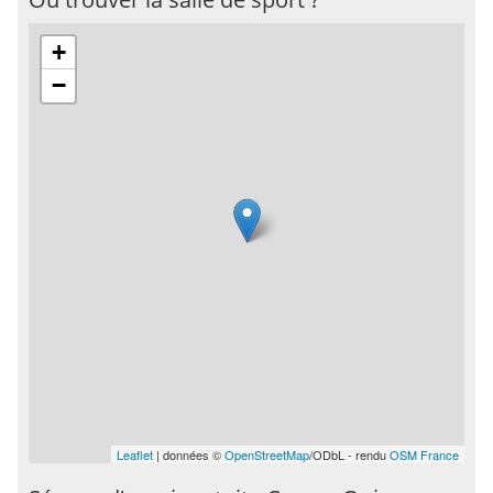
+
−
Leaflet
| données ©
OpenStreetMap
/ODbL - rendu
OSM France