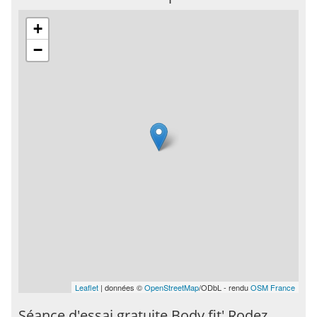
+
−
Leaflet
| données ©
OpenStreetMap
/ODbL - rendu
OSM France
Séance d'essai gratuite Body fit' Rodez