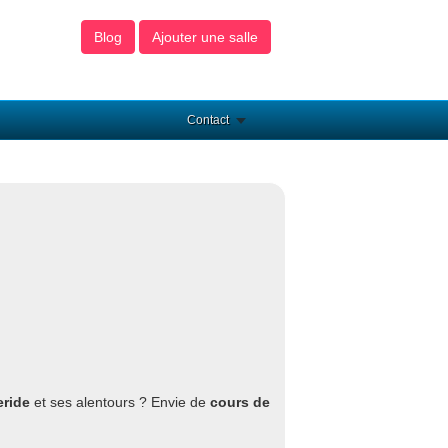
Blog
Ajouter une salle
Contact
eride
et ses alentours ? Envie de
cours de