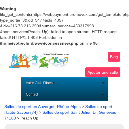
Warning
:
file_get_contents(https://webpayment.promovox.com/get_template.ph
type_sortie=3&idd=5477&ids=4057
&idv=216.73.216.250&numero_service=450317998
&nom_service=Peach+Up): failed to open stream: HTTP request
failed! HTTP/1.1 403 Forbidden in
/home/votreclurd/www/concessnew.php
on line
98
Blog
Ajouter une salle
Votre Club Fitness
Contact
Salles de sport en Auvergne-Rhône-Alpes
>
Salles de sport
Haute-Savoie (74)
>
Salles de sport Saint Julien En Genevois
74160
> Peach Up