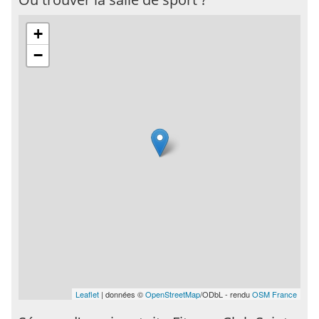
+
−
Leaflet
| données ©
OpenStreetMap
/ODbL - rendu
OSM France