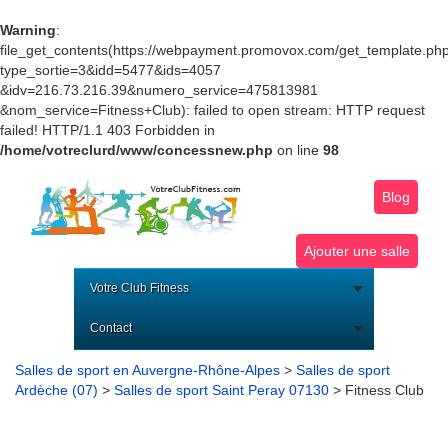
Warning
:
file_get_contents(https://webpayment.promovox.com/get_template.ph
type_sortie=3&idd=5477&ids=4057
&idv=216.73.216.39&numero_service=475813981
&nom_service=Fitness+Club): failed to open stream: HTTP request
failed! HTTP/1.1 403 Forbidden in
/home/votreclurd/www/concessnew.php
on line
98
Blog
Ajouter une salle
Votre Club Fitness
Contact
Salles de sport en Auvergne-Rhône-Alpes
>
Salles de sport
Ardèche (07)
>
Salles de sport Saint Peray 07130
> Fitness Club