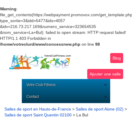
Warning
:
file_get_contents(https://webpayment.promovox.com/get_template.ph
type_sortie=3&idd=5477&ids=4057
&idv=216.73.217.169&numero_service=323654535
&nom_service=La+Bul): failed to open stream: HTTP request failed!
HTTP/1.1 403 Forbidden in
/home/votreclurd/www/concessnew.php
on line
98
Blog
Ajouter une salle
Votre Club Fitness
Contact
Salles de sport en Hauts-de-France
>
Salles de sport Aisne (02)
>
Salles de sport Saint Quentin 02100
> La Bul