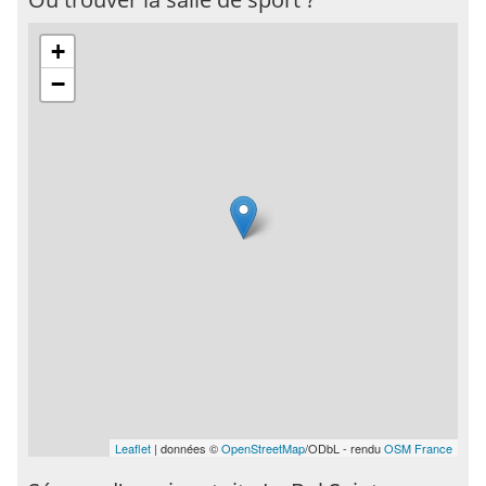
+
−
Leaflet
| données ©
OpenStreetMap
/ODbL - rendu
OSM France