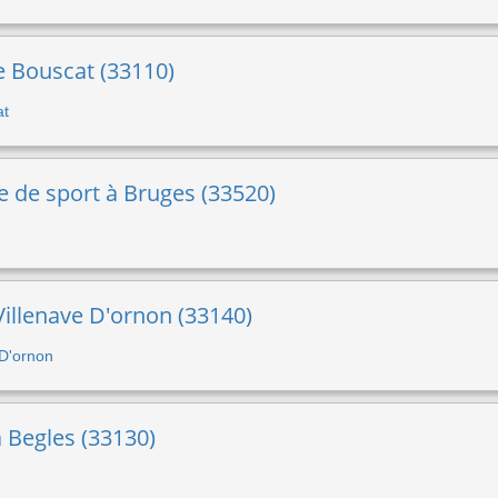
Le Bouscat (33110)
at
lle de sport à Bruges (33520)
 Villenave D'ornon (33140)
 D'ornon
à Begles (33130)