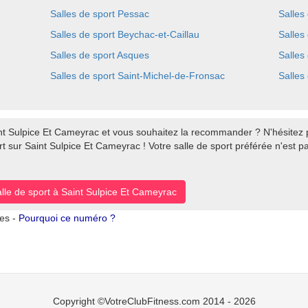
Salles de sport Pessac
Salles
Salles de sport Beychac-et-Caillau
Salles
Salles de sport Asques
Salles
Salles de sport Saint-Michel-de-Fronsac
Salles
nt Sulpice Et Cameyrac et vous souhaitez la recommander ? N'hésitez p
t sur Saint Sulpice Et Cameyrac ! Votre salle de sport préférée n'est p
alle de sport à Saint Sulpice Et Cameyrac
tes -
Pourquoi ce numéro ?
Copyright ©VotreClubFitness.com 2014 - 2026