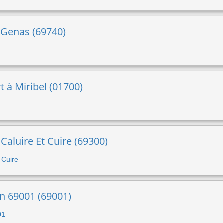
 Genas (69740)
t à Miribel (01700)
 Caluire Et Cuire (69300)
t Cuire
on 69001 (69001)
01