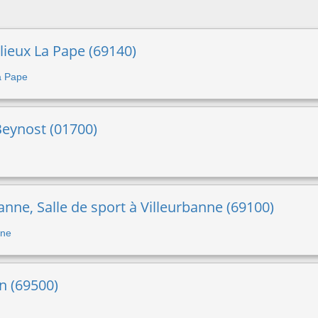
llieux La Pape (69140)
La Pape
 Beynost (01700)
anne, Salle de sport à Villeurbanne (69100)
nne
on (69500)