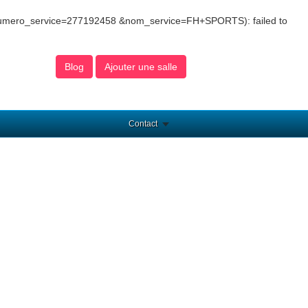
&numero_service=277192458 &nom_service=FH+SPORTS): failed to
Blog
Ajouter une salle
Contact