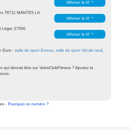
Afficher le N° *
ers 78711 MANTES LA
Afficher le N° *
t Léger 27000
Afficher le N° *
en Eure :
salle de sport Evreux
,
salle de sport Val-de-reuil
,
 qui devrait être sur VotreClubFitness ? Ajoutez la
ssous.
tes -
Pourquoi ce numéro ?