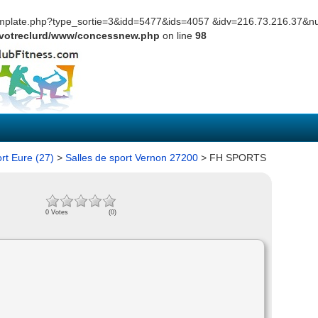
_template.php?type_sortie=3&idd=5477&ids=4057 &idv=216.73.216.37
votreclurd/www/concessnew.php
on line
98
ort Eure (27)
>
Salles de sport Vernon 27200
> FH SPORTS
0 Votes
(0)