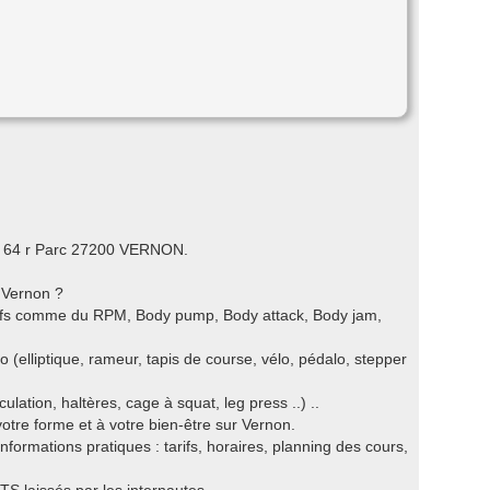
 à 64 r Parc 27200 VERNON.
r Vernon ?
ctifs comme du RPM, Body pump, Body attack, Body jam,
o (elliptique, rameur, tapis de course, vélo, pédalo, stepper
ation, haltères, cage à squat, leg press ..) ..
otre forme et à votre bien-être sur Vernon.
nformations pratiques : tarifs, horaires, planning des cours,