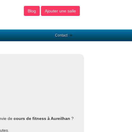
Blog
Ajouter une salle
Contact
nvie de
cours de fitness à Aureilhan
?
utes.