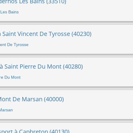
ndernos Les Bains (33510)
s Les Bains
à Saint Vincent De Tyrosse (40230)
ncent De Tyrosse
 à Saint Pierre Du Mont (40280)
erre Du Mont
Mont De Marsan (40000)
 Marsan
sport à Capbreton (40130)