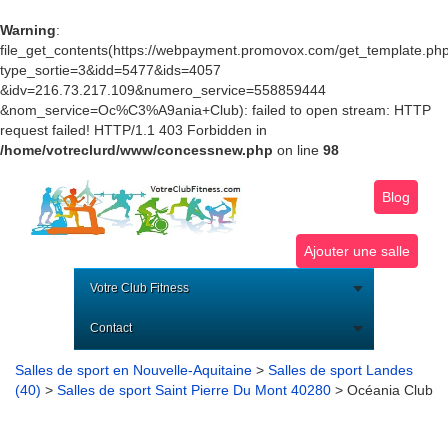
Warning
:
file_get_contents(https://webpayment.promovox.com/get_template.ph
type_sortie=3&idd=5477&ids=4057
&idv=216.73.217.109&numero_service=558859444
&nom_service=Oc%C3%A9ania+Club): failed to open stream: HTTP
request failed! HTTP/1.1 403 Forbidden in
/home/votreclurd/www/concessnew.php
on line
98
Blog
Ajouter une salle
Votre Club Fitness
Contact
Salles de sport en Nouvelle-Aquitaine
>
Salles de sport Landes
(40)
>
Salles de sport Saint Pierre Du Mont 40280
> Océania Club