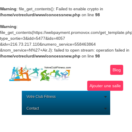
Warning
: file_get_contents(): Failed to enable crypto in
/home/votreclurd/www/concessnew.php
on line
98
Warning
:
file_get_contents(https://webpayment.promovox.com/get_template.ph
type_sortie=3&idd=5477&ids=4057
&idv=216.73.217.110&numero_service=558463864
&nom_service=N%27+Air.J): failed to open stream: operation failed in
/home/votreclurd/www/concessnew.php
on line
98
Blog
Ajouter une salle
Votre Club Fitness
Contact