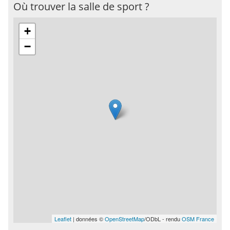
Où trouver la salle de sport ?
+
−
Leaflet
| données ©
OpenStreetMap
/ODbL - rendu
OSM France