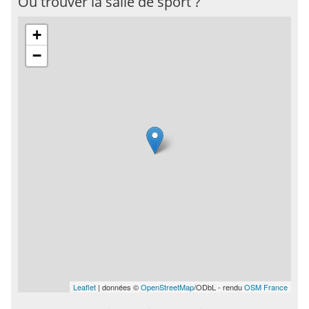
Où trouver la salle de sport ?
+
−
Leaflet
| données ©
OpenStreetMap
/ODbL - rendu
OSM France