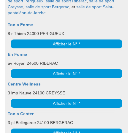
de sport Perigueux
,
salle de sport Riberac
,
salle de sport
Creysse
,
salle de sport Bergerac
, et
salle de sport Saint-
pantaléon-de-larche
.
Tonic Forme
8 r Thiers 24000 PERIGUEUX
Afficher le N° *
En Forme
av Royan 24600 RIBERAC
Afficher le N° *
Centre Wellness
3 imp Nauve 24100 CREYSSE
Afficher le N° *
Tonic Center
3 pl Bellegarde 24100 BERGERAC