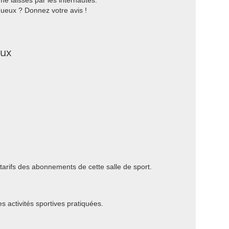
e laissés par les internautes.
gueux ? Donnez votre avis !
eux
 tarifs des abonnements de cette salle de sport.
es activités sportives pratiquées.