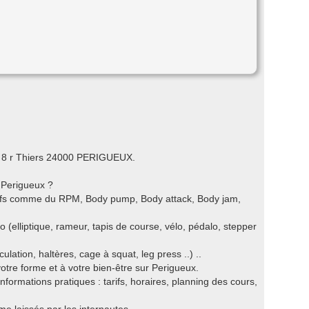
 à 8 r Thiers 24000 PERIGUEUX.
r Perigueux ?
ctifs comme du RPM, Body pump, Body attack, Body jam,
o (elliptique, rameur, tapis de course, vélo, pédalo, stepper
ation, haltères, cage à squat, leg press ..) ..
votre forme et à votre bien-être sur Perigueux.
nformations pratiques : tarifs, horaires, planning des cours,