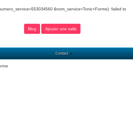
&numero_service=553034560 &nom_service=Tonic+Forme): failed to
Blog
Ajouter une salle
Contact
orme