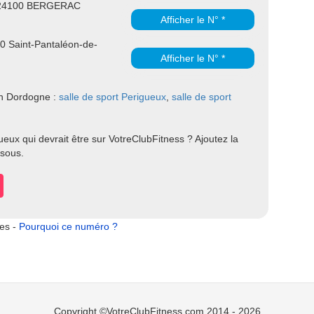
e 24100 BERGERAC
Afficher le N° *
00 Saint-Pantaléon-de-
Afficher le N° *
 en Dordogne :
salle de sport Perigueux
,
salle de sport
eux qui devrait être sur VotreClubFitness ? Ajoutez la
ssous.
tes -
Pourquoi ce numéro ?
Copyright ©VotreClubFitness.com 2014 - 2026