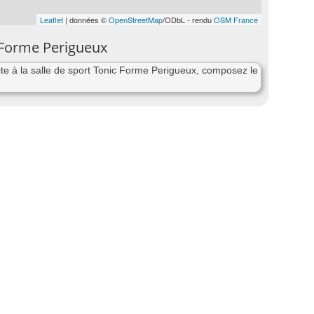
Leaflet
| données ©
OpenStreetMap
/ODbL - rendu
OSM France
c Forme Perigueux
e à la salle de sport Tonic Forme Perigueux, composez le