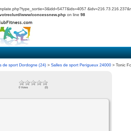
template.php?type_sortie=3&idd=5477&ids=4057 &idv=216.73.216.237
votreclurd/www/concessnew.php
on line
98
s de sport Dordogne (24)
>
Salles de sport Perigueux 24000
> Tonic F
0 Votes
(0)