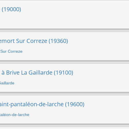
e (19000)
lemort Sur Correze (19360)
t Sur Correze
 à Brive La Gaillarde (19100)
Gaillarde
aint-pantaléon-de-larche (19600)
ntaléon-de-larche