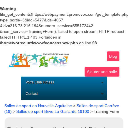
Warning
:
file_get_contents(https://webpayment.promovox.com/get_template.ph
type_sortie=3&idd=5477&ids=4057
&idv=216.73.216.194&numero_service=555172442
&nom_service=Training+Form): failed to open stream: HTTP request
failed! HTTP/1.1 403 Forbidden in
/home/votreclurd/www/concessnew.php
on line
98
Blog
Ajouter une salle
Votre Club Fitness
Contact
Salles de sport en Nouvelle-Aquitaine
>
Salles de sport Corrèze
(19)
>
Salles de sport Brive La Gaillarde 19100
> Training Form