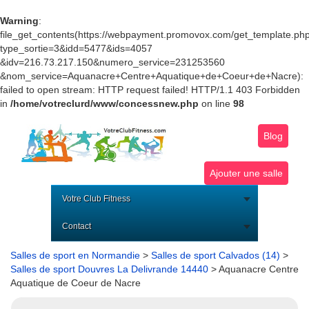
Warning
:
file_get_contents(https://webpayment.promovox.com/get_template.ph
type_sortie=3&idd=5477&ids=4057
&idv=216.73.217.150&numero_service=231253560
&nom_service=Aquanacre+Centre+Aquatique+de+Coeur+de+Nacre):
failed to open stream: HTTP request failed! HTTP/1.1 403 Forbidden
in
/home/votreclurd/www/concessnew.php
on line
98
Blog
Ajouter une salle
Votre Club Fitness
Contact
Salles de sport en Normandie
>
Salles de sport Calvados (14)
>
Salles de sport Douvres La Delivrande 14440
> Aquanacre Centre
Aquatique de Coeur de Nacre