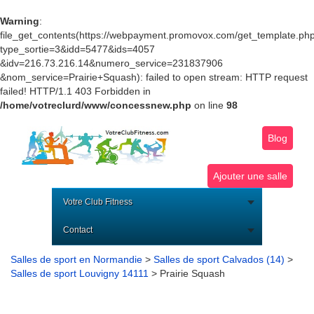
Warning
:
file_get_contents(https://webpayment.promovox.com/get_template.ph
type_sortie=3&idd=5477&ids=4057
&idv=216.73.216.14&numero_service=231837906
&nom_service=Prairie+Squash): failed to open stream: HTTP request
failed! HTTP/1.1 403 Forbidden in
/home/votreclurd/www/concessnew.php
on line
98
Blog
Ajouter une salle
Votre Club Fitness
Contact
Salles de sport en Normandie
>
Salles de sport Calvados (14)
>
Salles de sport Louvigny 14111
> Prairie Squash