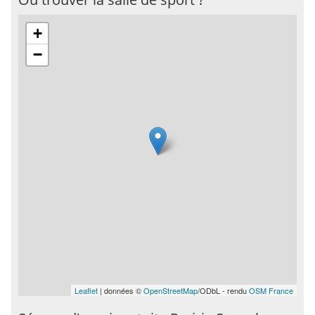
+
−
Leaflet
| données ©
OpenStreetMap
/ODbL - rendu
OSM France