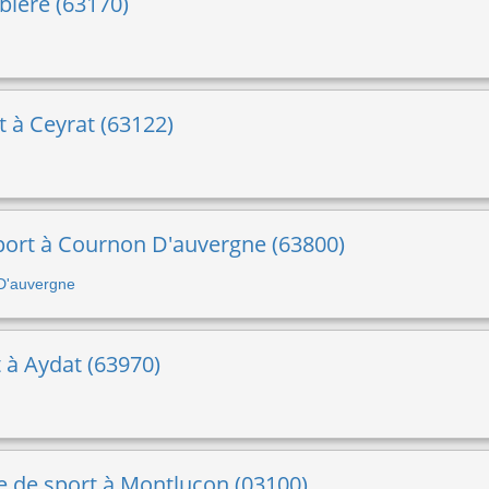
biere (63170)
rt à Ceyrat (63122)
sport à Cournon D'auvergne (63800)
 D'auvergne
t à Aydat (63970)
e de sport à Montlucon (03100)