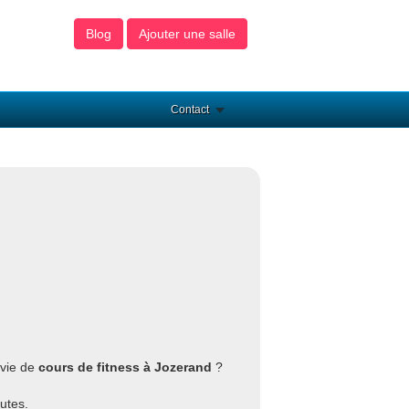
Blog
Ajouter une salle
Contact
nvie de
cours de fitness à Jozerand
?
utes.