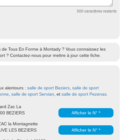
500
caractères restants
res de Tous En Forme à Montady ? Vous connaissez les
rt ? Contactez-nous pour mettre à jour cette fiche.
ux alentours :
salle de sport Beziers
,
salle de sport
bonne
,
salle de sport Servian
, et
salle de sport Pezenas
.
nard Zac La
500 BEZIERS
Afficher le N° *
ZAC la Montagnette
UVE LES BEZIERS
Afficher le N° *