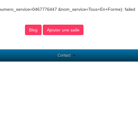
8&numero_service=0467776447 &nom_service=Tous+En+Forme): failed
Blog
Ajouter une salle
Contact