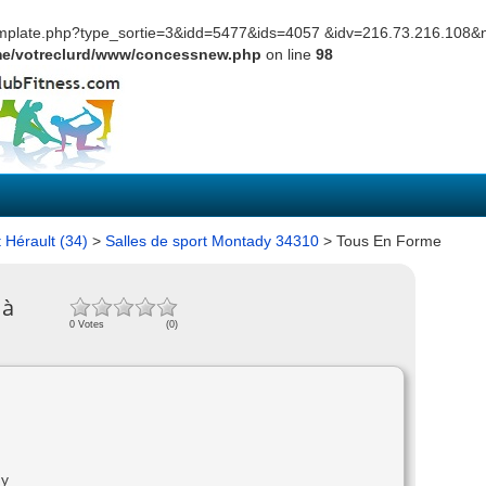
_template.php?type_sortie=3&idd=5477&ids=4057 &idv=216.73.216.10
e/votreclurd/www/concessnew.php
on line
98
t Hérault (34)
>
Salles de sport Montady 34310
> Tous En Forme
 à
0 Votes
(0)
dy