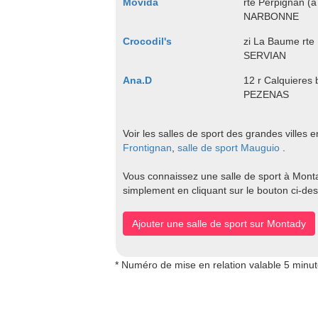
Movida
rte Perpignan (à
NARBONNE
Crocodil's
zi La Baume rte
SERVIAN
Ana.D
12 r Calquieres
PEZENAS
Voir les salles de sport des grandes villes e
Frontignan
,
salle de sport Mauguio
.
Vous connaissez une salle de sport à Montad
simplement en cliquant sur le bouton ci-de
Ajouter une salle de sport sur Montady
* Numéro de mise en relation valable 5 minu