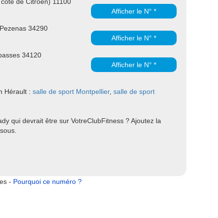
 côté de Citroën) 11100
Afficher le N° *
 Pezenas 34290
Afficher le N° *
 basses 34120
Afficher le N° *
n Hérault :
salle de sport Montpellier
,
salle de sport
y qui devrait être sur VotreClubFitness ? Ajoutez la
ssous.
tes -
Pourquoi ce numéro ?