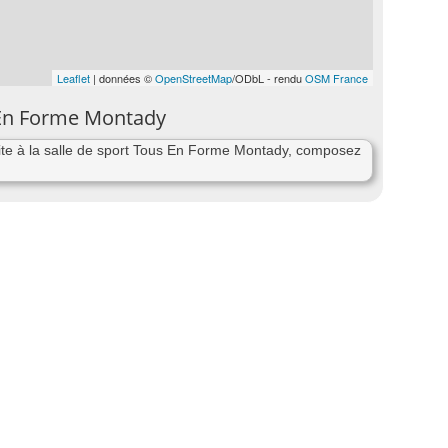
Leaflet
| données ©
OpenStreetMap
/ODbL - rendu
OSM France
 En Forme Montady
te à la salle de sport Tous En Forme Montady, composez