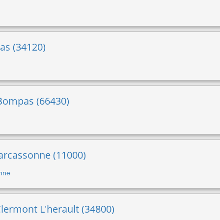
nas (34120)
 Bompas (66430)
arcassonne (11000)
onne
Clermont L'herault (34800)