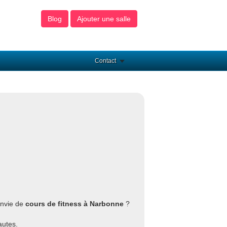
Blog
Ajouter une salle
Contact
Envie de
cours de fitness à Narbonne
?
autes.