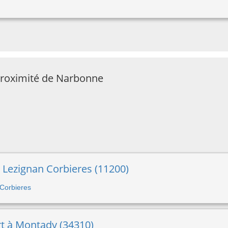
 proximité de Narbonne
 Lezignan Corbieres (11200)
 Corbieres
rt à Montady (34310)