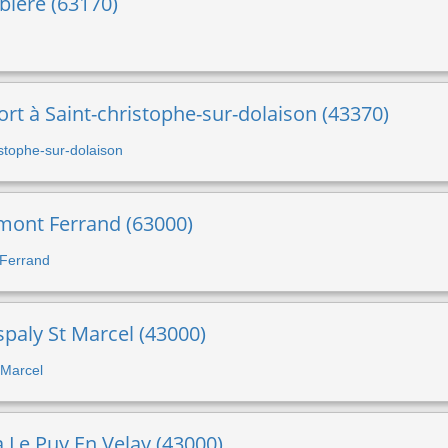
biere (63170)
ort à Saint-christophe-sur-dolaison (43370)
ristophe-sur-dolaison
ermont Ferrand (63000)
 Ferrand
spaly St Marcel (43000)
t Marcel
 à Le Puy En Velay (43000)