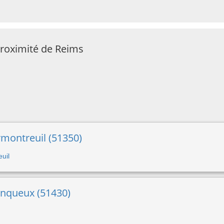
proximité de Reims
ormontreuil (51350)
euil
inqueux (51430)