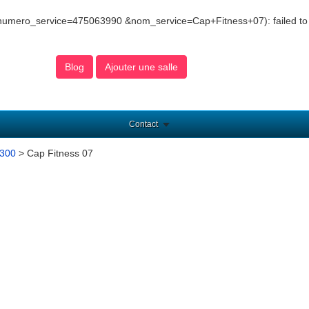
&numero_service=475063990 &nom_service=Cap+Fitness+07): failed to
Blog
Ajouter une salle
Contact
7300
> Cap Fitness 07