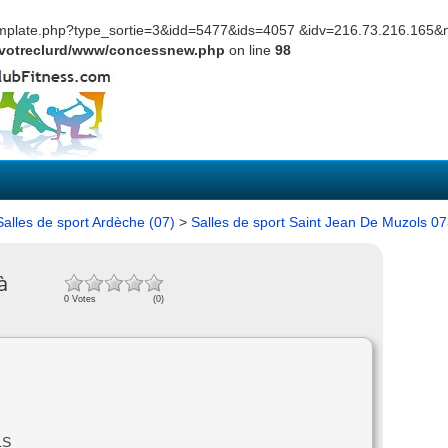
template.php?type_sortie=3&idd=5477&ids=4057 &idv=216.73.216.165
votreclurd/www/concessnew.php
on line
98
Salles de sport Ardèche (07)
>
Salles de sport Saint Jean De Muzols 0
à
0 Votes
(0)
LS