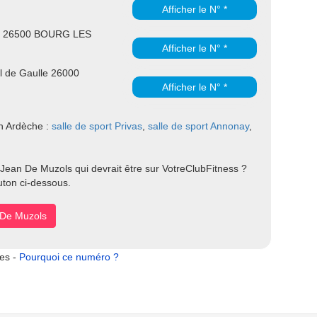
Afficher le N° *
in 26500 BOURG LES
Afficher le N° *
l de Gaulle 26000
Afficher le N° *
en Ardèche :
salle de sport Privas
,
salle de sport Annonay
,
 Jean De Muzols qui devrait être sur VotreClubFitness ?
uton ci-dessous.
n De Muzols
tes -
Pourquoi ce numéro ?