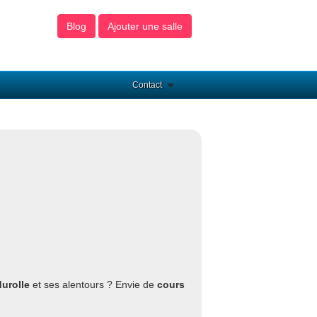
Blog
Ajouter une salle
Contact
durolle
et ses alentours ? Envie de
cours