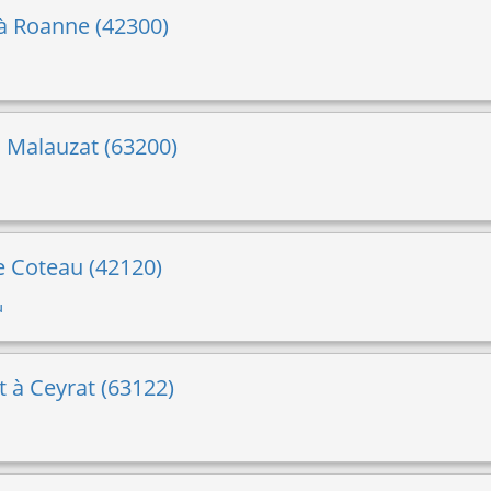
 à Roanne (42300)
 à Malauzat (63200)
e Coteau (42120)
u
rt à Ceyrat (63122)