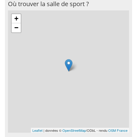
Où trouver la salle de sport ?
+
−
Leaflet
| données ©
OpenStreetMap
/ODbL - rendu
OSM France