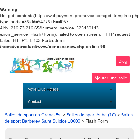
Warning
:
file_get_contents(https://webpayment.promovox.com/get_template.ph
type_sortie=3&idd=5477&ids=4057
&idv=216.73.216.65&numero_service=325430143
&nom_service=Flash+Form): failed to open stream: HTTP request
failed! HTTP/1.1 403 Forbidden in
/home/votreclurd/www/concessnew.php
on line
98
Blog
Ajouter une salle
Votre Club Fitness
Contact
Salles de sport en Grand-Est
>
Salles de sport Aube (10)
>
Salles
de sport Barberey Saint Sulpice 10600
> Flash Form