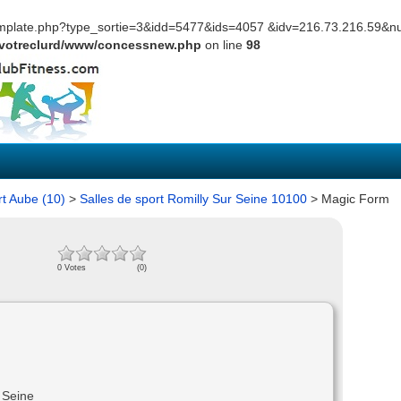
template.php?type_sortie=3&idd=5477&ids=4057 &idv=216.73.216.59&
votreclurd/www/concessnew.php
on line
98
rt Aube (10)
>
Salles de sport Romilly Sur Seine 10100
> Magic Form
0 Votes
(0)
 Seine