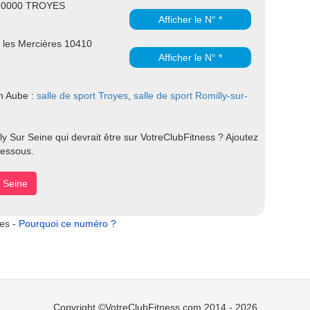
 10000 TROYES
Afficher le N° *
c les Mercières 10410
Afficher le N° *
en Aube :
salle de sport Troyes
,
salle de sport Romilly-sur-
y Sur Seine qui devrait être sur VotreClubFitness ? Ajoutez
dessous.
r Seine
tes -
Pourquoi ce numéro ?
Copyright ©VotreClubFitness.com 2014 - 2026