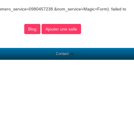
numero_service=0980457238 &nom_service=Magic+Form): failed to
Blog
Ajouter une salle
Contact