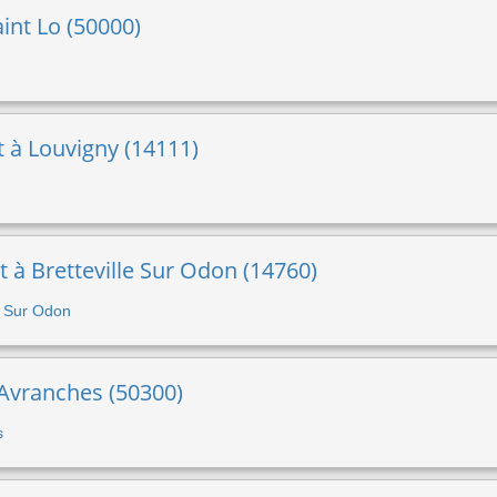
aint Lo (50000)
t à Louvigny (14111)
t à Bretteville Sur Odon (14760)
le Sur Odon
à Avranches (50300)
s