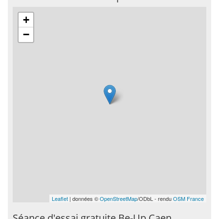
+
−
Leaflet
| données ©
OpenStreetMap
/ODbL - rendu
OSM France
Séance d'essai gratuite Be-Up Caen