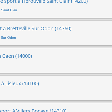
e sport à Herouville Saint Clair (14200)
 Saint Clair
t à Bretteville Sur Odon (14760)
le Sur Odon
à Caen (14000)
 à Lisieux (14100)
 sport à Villers Bocage (14310)