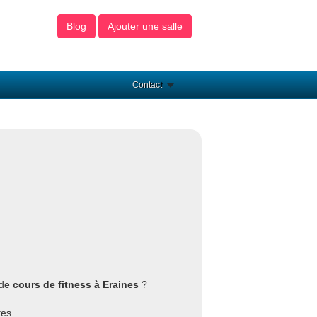
Blog
Ajouter une salle
Contact
 de
cours de fitness à Eraines
?
tes.