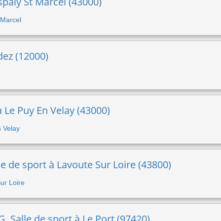
spaly St Marcel (43000)
t Marcel
odez (12000)
 à Le Puy En Velay (43000)
n Velay
 de sport à Lavoute Sur Loire (43800)
Sur Loire
 Salle de sport à Le Port (97420)