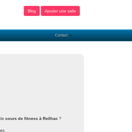
Blog
Ajouter une salle
Contact
 de
cours de fitness à Reilhac
?
es.