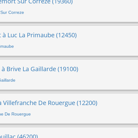
lemort Sur Correze (19360)
t Sur Correze
t à Luc La Primaube (12450)
Primaube
 à Brive La Gaillarde (19100)
Gaillarde
 à Villefranche De Rouergue (12200)
nche De Rouergue
uillac (46200)