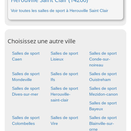
Voir toutes les salles de sport à Herouville Saint Clair
Choisissez une autre ville
Salles de sport
Salles de sport
Salles de sport
Caen
Lisieux
Conde-sur-
noireau
Salles de sport
Salles de sport
Salles de sport
Mondeville
Ifs
Ouistreham
Salles de sport
Salles de sport
Salles de sport
Dives-sur-mer
Herouville-
Mezidon-canon
saint-clair
Salles de sport
Bayeux
Salles de sport
Salles de sport
Salles de sport
Colombelles
Vire
Blainville-sur-
orne