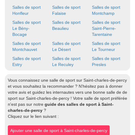
Salles de sport
Salles de sport
Salles de sport
Honfleur
Falaise
Montchamp
Salles de sport
Salles de sport
Salles de sport
Le Bény-
Beaulieu
Saint-Pierre-
Bocage
Tarentaine
Salles de sport
Salles de sport
Salles de sport
Montchauvet
Le Désert
Le Tourneur
Salles de sport
Salles de sport
Salles de sport
Estry
Le Reculey
Presles
Vous connaissez une salle de sport sur Saint-charles-de-percy
et vous souhaitez la recommander ? N'hésitez pas à donner
votre avis et guidez les internautes vers une bonne salle de de
sport sur Saint-charles-de-percy ! Votre salle de sport préférée
n'est pas sur notre
guide des salles de sport à Saint-
charles-de-percy
?
Cliquez sur le lien suivant :
Ajouter une salle de sport à Saint-charles-de-percy