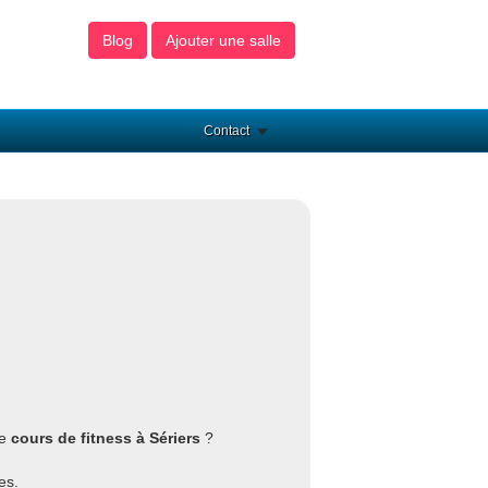
Blog
Ajouter une salle
Contact
de
cours de fitness à Sériers
?
es.