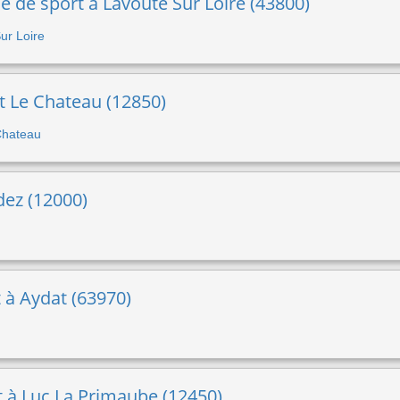
 de sport à Lavoute Sur Loire (43800)
Sur Loire
t Le Chateau (12850)
 Chateau
odez (12000)
t à Aydat (63970)
t à Luc La Primaube (12450)