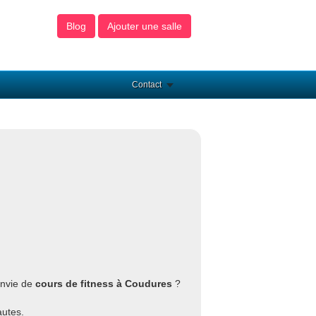
Blog
Ajouter une salle
Contact
Envie de
cours de fitness à Coudures
?
autes.