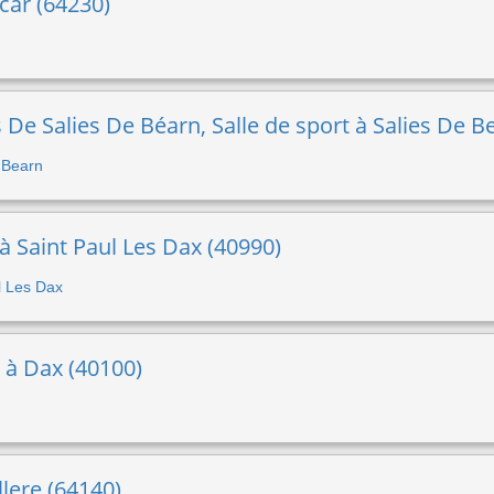
scar (64230)
e Salies De Béarn, Salle de sport à Salies De B
e Bearn
 à Saint Paul Les Dax (40990)
ul Les Dax
t à Dax (40100)
llere (64140)