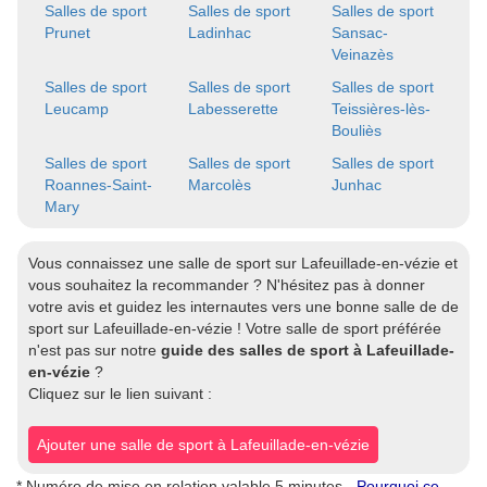
Salles de sport
Salles de sport
Salles de sport
Prunet
Ladinhac
Sansac-
Veinazès
Salles de sport
Salles de sport
Salles de sport
Leucamp
Labesserette
Teissières-lès-
Bouliès
Salles de sport
Salles de sport
Salles de sport
Roannes-Saint-
Marcolès
Junhac
Mary
Vous connaissez une salle de sport sur Lafeuillade-en-vézie et
vous souhaitez la recommander ? N'hésitez pas à donner
votre avis et guidez les internautes vers une bonne salle de de
sport sur Lafeuillade-en-vézie ! Votre salle de sport préférée
n'est pas sur notre
guide des salles de sport à Lafeuillade-
en-vézie
?
Cliquez sur le lien suivant :
Ajouter une salle de sport à Lafeuillade-en-vézie
* Numéro de mise en relation valable 5 minutes -
Pourquoi ce