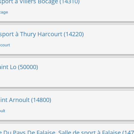
 sport à Villers Bocage (14310)
ocage
 sport à Thury Harcourt (14220)
rcourt
aint Lo (50000)
aint Arnoult (14800)
ult
u Pays De Falaise, Salle de sport à Falaise (147