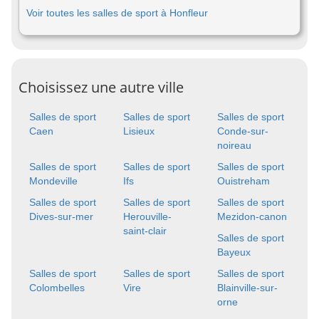
Voir toutes les salles de sport à Honfleur
Choisissez une autre ville
Salles de sport
Salles de sport
Salles de sport
Caen
Lisieux
Conde-sur-
noireau
Salles de sport
Salles de sport
Salles de sport
Mondeville
Ifs
Ouistreham
Salles de sport
Salles de sport
Salles de sport
Dives-sur-mer
Herouville-
Mezidon-canon
saint-clair
Salles de sport
Bayeux
Salles de sport
Salles de sport
Salles de sport
Colombelles
Vire
Blainville-sur-
orne